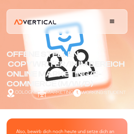
OFFENE STELLEN
COPYWRITER/IN IM BEREICH
ONLINE MARKETING/E-
COMMERCE (M/W/D)
COLOGNE
MARKETING
WORKING STUDENT
Also, bewirb dich noch heute und setze dich an