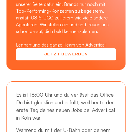
unserer Seite dafür ein, Brands nur noch mit
Top-Performing-Konzepten zu begeistern,
anstatt 0815-UGC zu liefern wie viele andere
Agenturen. Wir stellen ein und und freuen uns
schon darauf, dich bald kennenzulernen.
Lennart und das ganze Team von Advertical
JETZT BEWERBEN
Es ist 18:00 Uhr und du verlässt das Office.
Du bist glücklich und erfüllt, weil heute der
erste Tag deines neuen Jobs bei Advertical
in Köln war.
Während du mit der U-Bahn oder deinem